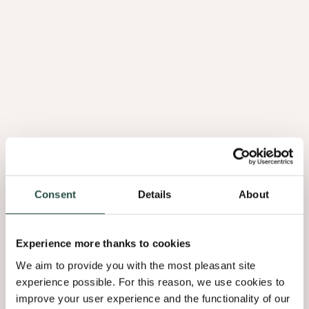
Collection
Un
équilibre
parfait
Le chêne - le bois le plus apprécié de la nature - façonne les
Consent
Details
About
intérieurs depuis des siècles, en tant que choix privilégié des
designers et des artisans. Sa texture raconte les histoires des
saisons passées, des rayons de soleil filtrant à travers les
Experience more thanks to cookies
forêts anciennes, de chaleur et de résistance, offrant un lien
We aim to provide you with the most pleasant site
sensoriel qui transcende le temps.
experience possible. For this reason, we use cookies to
Querkus invite les yeux autant que le toucher à découvrir son
improve your user experience and the functionality of our