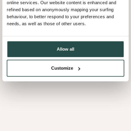
caractère remarquable.
online services. Our website content is enhanced and
refined based on anonymously mapping your surfing
Voir tous les avantages
behaviour, to better respond to your preferences and
needs, as well as those of other users.
Allow all
La
texture
au
Customize
bout
des
doigts