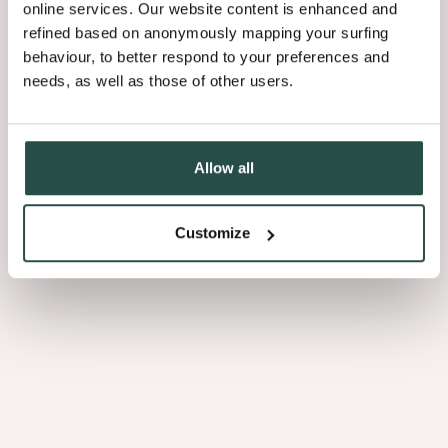
caractère remarquable.
online services. Our website content is enhanced and
refined based on anonymously mapping your surfing
Voir tous les avantages
behaviour, to better respond to your preferences and
needs, as well as those of other users.
Allow all
La
texture
au
Customize
bout
des
doigts