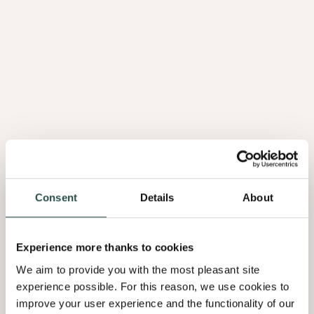
Collection
Un
équilibre
parfait
Le chêne - le bois le plus apprécié de la nature - façonne les
Consent
Details
About
intérieurs depuis des siècles, en tant que choix privilégié des
designers et des artisans. Sa texture raconte les histoires des
saisons passées, des rayons de soleil filtrant à travers les
Experience more thanks to cookies
forêts anciennes, de chaleur et de résistance, offrant un lien
We aim to provide you with the most pleasant site
sensoriel qui transcende le temps.
experience possible. For this reason, we use cookies to
Querkus invite les yeux autant que le toucher à découvrir son
improve your user experience and the functionality of our