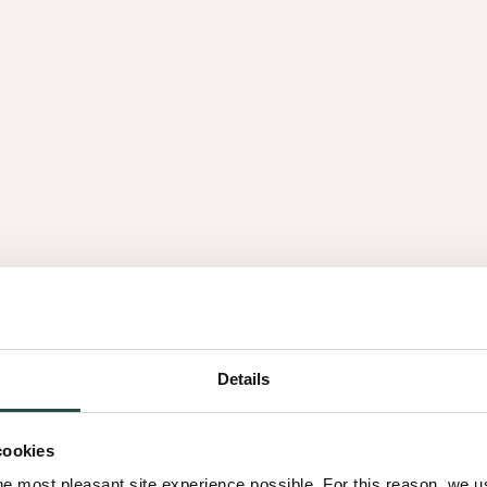
 en mieux
e feuille de placage en bois
echnique unique, le procédé
ée, teintée et vernis d’une
s respecte parfaitement
orelle caractéristiques du
rocédé
Details
cookies
ique garantit une surface
he most pleasant site experience possible. For this reason, we 