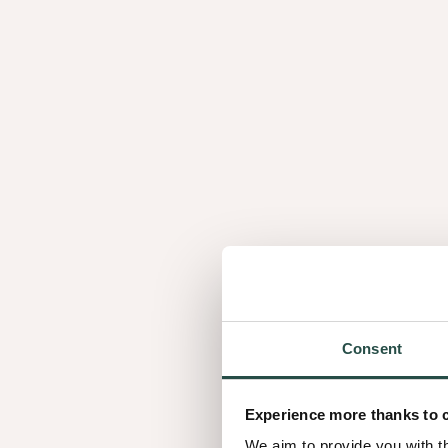
Du bois véritable,
La couche supérieure de Shinnoki se compose d’un
véritable, assemblée avec expertise selon notre t
mixmatch. La surface de la feuille est ensuite bross
couche d’uréthane acrylate douce au toucher. Elle
protection, sensation naturelle et élégance intemp
bois.
Qu’est-ce que le p
Consent
mixmatch?
Experience more thanks to 
Maîtrisé depuis des décennies, cette technique un
We aim to provide you with t