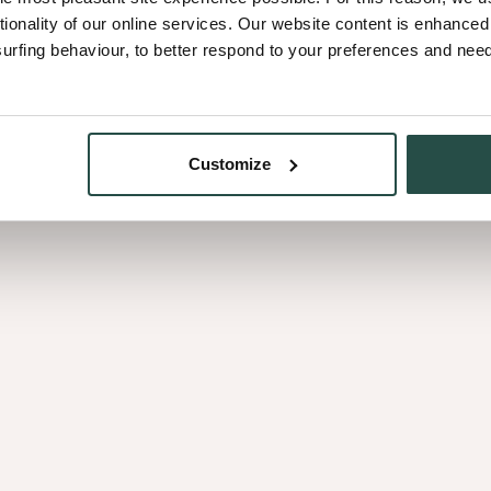
tionality of our online services. Our website content is enhance
appliquées à des coupes de
fing behaviour, to better respond to your preferences and needs
emblées pour former une
ue du bois massif, sans
Customize
 étape
nous tenons au respect de la
ux et inconditionnels de
t l’énergie verte,
 neutralité carbone pendant