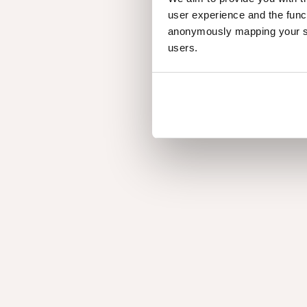
user experience and the func
uniforme. Diverses techniques de tranchage sont 
anonymously mapping your sur
bois sélectionnées de différents arbres, puis ass
users.
feuille unique. Chaque panneau possède l’esthétiq
incohérence visuelle ni compromis structurel.
Durable à chaque
Leader de la fabrication des produits de placage, 
nature et de l’écologie pour principes fondamenta
notre activité.
Lors de la production, nous utilisons principalemen
notamment solaire et éolienne, afin d’atteindre la
notre processus de finition.