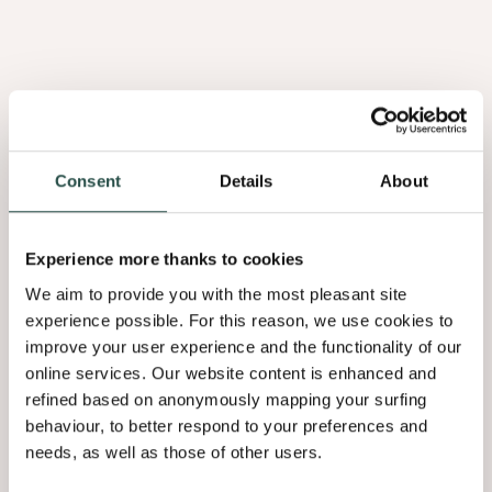
matériaux plus bruts, ce matériau noble est
sublimé. »
Consent
Details
About
« Cette image reproduit l’essence même du
bois. De nouvelles branches poussent sur les
Experience more thanks to cookies
boutons qui en contenaient auparavant. C’est
une référence poétique au bois comme produit
We aim to provide you with the most pleasant site
experience possible. For this reason, we use cookies to
naturel, un retour à l’âme de l’arbre. »
improve your user experience and the functionality of our
online services. Our website content is enhanced and
refined based on anonymously mapping your surfing
behaviour, to better respond to your preferences and
needs, as well as those of other users.
« Lors de ma visite, j’ai vu de nombreuses