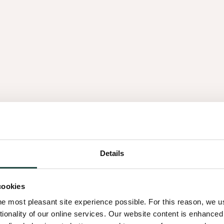
r
ifiés Decospan - une
t notre engagement en
Où que vous soyez, nos
eils d'experts, une
rojets d'intérieur.
s votre
Details
cookies
he most pleasant site experience possible. For this reason, we 
tionality of our online services. Our website content is enhance