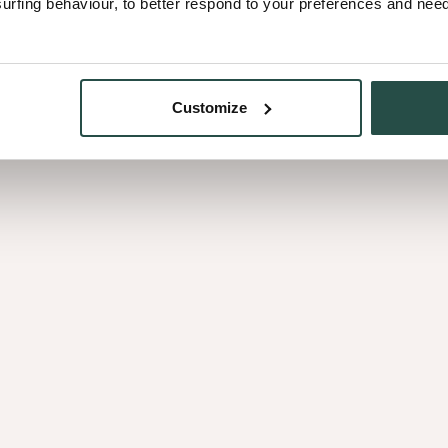
fing behaviour, to better respond to your preferences and needs
Customize