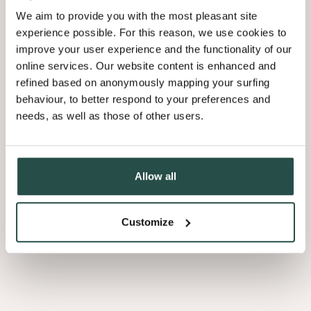
bovenleder,” zegt ze. “Dat had ik nooit eerder gezien. Hout
We aim to provide you with the most pleasant site
zorgt voor een stoere look, maar door het te versnijden met
experience possible. For this reason, we use cookies to
een lasercutter en er een fijne plexi hak aan te bevestigen kan
improve your user experience and the functionality of our
je er een elegante en gestileerde stijl aan geven.” De collectie
online services. Our website content is enhanced and
omvat vier ontwerpen — drie lage damesschoenen en een
refined based on anonymously mapping your surfing
dameslaars — die stuk voor stuk demonstreren hoe veelzijdig
behaviour, to better respond to your preferences and
en verrassend hout kan zijn. Het is ook geen toeval dat Tineke
needs, as well as those of other users.
bamboefineer zeer geschikt vindt. “Het is een hip, eigentijds en
ecologisch verantwoord product,” verduidelijkt ze. “Door het
toenemende milieubewustzijn wordt bamboe steeds meer
omarmd in de wereld van ontwerpers. Het geeft moderne
Allow all
designs een luxueuze en natuurlijke uitstraling. Hout is niet
alleen een beschikbaar product met beschermende
kenmerken, het is ook heel trendy.”
Customize
Tineke Gysel