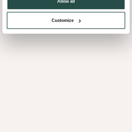
Allow all
oppervlak, tint en structuur leest, en pas daarna functie.
Een licht, steenachtig werkblad rust boven op de Cinnamon Triba-
Customize
fronten en creëert een duidelijk maar zacht contrast. De combinatie
van warm fineer en de koele, verfijnde toplaag zorgt voor balans: het
werkblad brengt helderheid, het hout voegt diepte toe.
Subtiel weggewerkte ledstrips lopen langs de wand en onder de
onderkasten. In plaats van de keuken in de spots te zetten, strijkt
het licht eroverheen. Zo komt de beweging in de nerf tot leven en
krijgt het fineer een gevoel van volume, zonder de rust van de
ruimte te verstoren.
Details die zich langzaam
prijsgeven