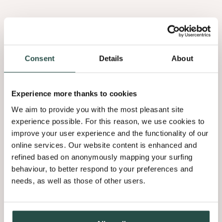
ontwerpgesprek. De textuur van het fineer verzacht de
aanwezigheid van technologie en producten, zodat de focus
op
Consent
Details
About
Een keuken die zich gedraagt als
Experience more thanks to cookies
meubelstuk
We aim to provide you with the most pleasant site
experience possible. For this reason, we use cookies to
De toonkeuken gedraagt zich meer als een zorgvuldig gemaakt
improve your user experience and the functionality of our
meubelstuk dan als een eenvoudige rij kasten. De fronten zijn
online services. Our website content is enhanced and
opgedeeld in heldere horizontale panelen, waarbij elk paneel het
refined based on anonymously mapping your surfing
ritme van de nerf versterkt.
behaviour, to better respond to your preferences and
needs, as well as those of other users.
Een multilayer Shinnoki-afwerking beschermt deze fronten tegen
microschrammen, waardoor het oppervlak rustig en egaal blijft, zelfs
in de dynamiek van een drukbezochte showroom. Geïntegreerde
greepprofielen houden het beeld zuiver, zodat het oog eerst