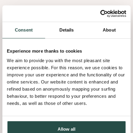
Consent
Details
About
Experience more thanks to cookies
We aim to provide you with the most pleasant site
experience possible. For this reason, we use cookies to
improve your user experience and the functionality of our
Kwaliteitsvolle gefineerde
online services. Our website content is enhanced and
panelen
refined based on anonymously mapping your surfing
behaviour, to better respond to your preferences and
needs, as well as those of other users.
Met
Shinnoki
heb je een ruime keuze aan stevige en
kwaliteitsvolle gefineerde panelen. Hiermee krijg je de kans om
steeds onderscheidende interieurs te ontwerpen en te
Allow all
creëren. Een extra voordeel aan Shinnoki is dat de panelen al