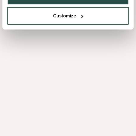
volledig verwerkt zijn en dus kant-en-klaar voor gebruik. Het
ideale product dus voor vele projecten.
Customize
Heb je zin om zelf ook aan de slag te gaan met de Shinnoki-
panelen? Neem dan zeker eens een kijkje op de website of
kom de panelen bekijken in
The Veneerhouse
.
Pictures
section