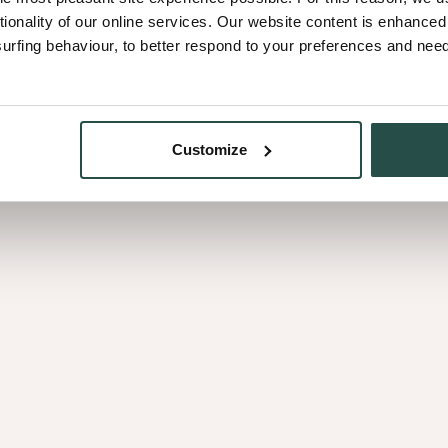
tionality of our online services. Our website content is enhance
ts heeft, wou ik heel graag
fing behaviour, to better respond to your preferences and needs
 subtiele manier. Infinite
” vertelt Lieve.
 te gaan. Ik ben voor die
Customize
rfect aansloten bij de sfeer
eve.