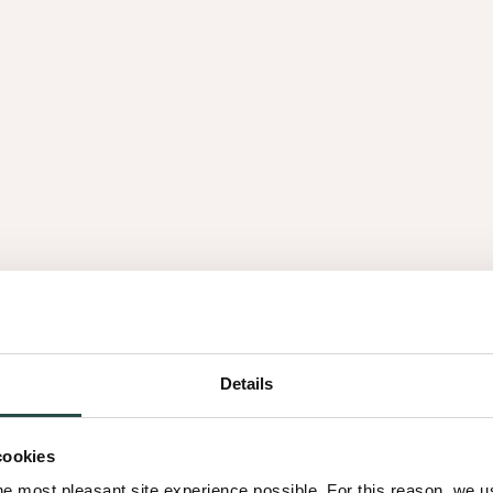
Bekijk video
traling heeft, zijn er ook
elijk voor het redesign,
Details
als hout, marmer en terrazzo
aar materiaalkeuzes uit in de
cookies
he most pleasant site experience possible. For this reason, we 