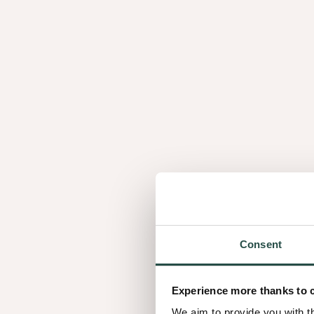
Hoewel het interieur voornamelijk een moderne uits
enkele niet alledaagse elementen in aanwezig.
Lieve De Pooter, de interieurarchitect verantwoord
Consent
maakt volop gebruik van natuurlijke materialen zo
voor de nieuwe look. Ze legt de inspiratie achter h
Experience more thanks to 
bovenstaande video.
We aim to provide you with t