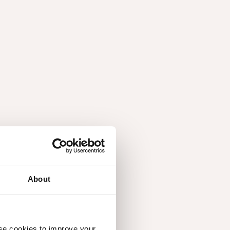
Duurzaamheid vanuit de
buik
About
Door andere houtsoorten zoals noten in de
kijker te zetten verlichten we de druk op
overmatig gevraagde houtsoorten zoals eik. We
use cookies to improve your