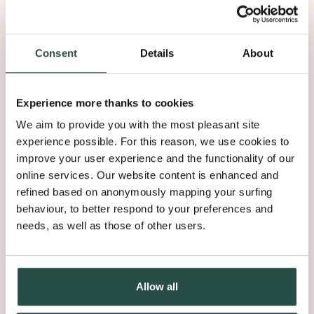
Travailler chez Decospan, c’est à la fois stimulant et
une source d’agrément. C’est un endroit où vous percevez
vraiment que l’on
apprécie
ce que vous faites. Où vous pouvez
être fier des efforts que vous consentez et où vous trouvez
Consent
Details
About
l’espace nécessaire pour vous
épanouir
en toute confiance.
C’est inscrit dans nos gènes – pardon, dans nos cernes de
croissance.
Experience more thanks to cookies
We aim to provide you with the most pleasant site
En tant qu’entreprise stable et en forte croissance, nous vous
experience possible. For this reason, we use cookies to
offrons non seulement la sécurité d’emploi, mais aussi une
improve your user experience and the functionality of our
foule de nouvelles possibilités.
Les opportunités sont là pour
online services. Our website content is enhanced and
être saisies
, en vous permettant d’uniformiser l’orientation que
refined based on anonymously mapping your surfing
vous donnerez à votre carrière. Et notre large éventail de
behaviour, to better respond to your preferences and
formations pourra également vous y aider.
needs, as well as those of other users.
Allow all
Decospan en quelques chiffres