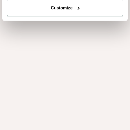
Customize
Sites de production
9
Employés
1000+
Essences de bois
80+
M² en stock
7M
Panneaux par jour
15 000
Chiffre d’affaires par an
€ 250+M
Rendez-vous chez Decospan ?