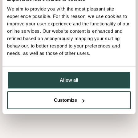
opleidingsaanbod helpt je daarbij.
We aim to provide you with the most pleasant site
experience possible. For this reason, we use cookies to
improve your user experience and the functionality of our
online services. Our website content is enhanced and
refined based on anonymously mapping your surfing
Decospan in cijfers
behaviour, to better respond to your preferences and
needs, as well as those of other users.
Productiesites
9
Allow all
Werknemers
900
Houtsoorten
165
Customize
Omzet
160M