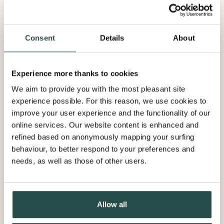
Travailler chez Decospan, c’est à la fois stimulant et
une source d’agrément. C’est un endroit où vous percevez
vraiment que l’on
apprécie
ce que vous faites. Où vous pouvez
être fier des efforts que vous consentez et où vous trouvez
Consent
Details
About
l’espace nécessaire pour vous
épanouir
en toute confiance.
C’est inscrit dans nos gènes – pardon, dans nos cernes de
croissance.
Experience more thanks to cookies
We aim to provide you with the most pleasant site
En tant qu’entreprise stable et en forte croissance, nous vous
experience possible. For this reason, we use cookies to
offrons non seulement la sécurité d’emploi, mais aussi une
improve your user experience and the functionality of our
foule de nouvelles possibilités.
Les opportunités sont là pour
online services. Our website content is enhanced and
être saisies
, en vous permettant d’uniformiser l’orientation que
refined based on anonymously mapping your surfing
vous donnerez à votre carrière. Et notre large éventail de
behaviour, to better respond to your preferences and
formations pourra également vous y aider.
needs, as well as those of other users.
Allow all
Decospan en quelques chiffres