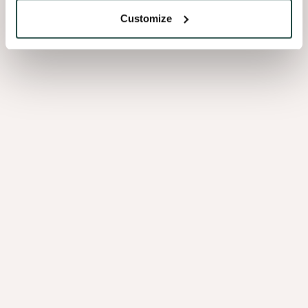
Customize
Sites de production
9
Employés
1000+
Essences de bois
80+
M² en stock
7M
Panneaux par jour
15 000
Chiffre d’affaires par an
€ 250+M
Rendez-vous chez Decospan ?