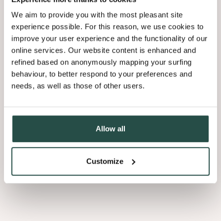
We aim to provide you with the most pleasant site
experience possible. For this reason, we use cookies to
improve your user experience and the functionality of our
Unfinished
online services. Our website content is enhanced and
Onze unfinished eik brengt de pure en eerlijke schoonheid van
refined based on anonymously mapping your surfing
Europees eiken naar voor. De gefineerde balken zijn geschuurd,
behaviour, to better respond to your preferences and
zodat je ze naar eigen voorkeur kunt afwerken en perfect in jouw
needs, as well as those of other users.
project kunt laten passen. De slats combineren perfect met
onze
Querkus panelen
.
Foto: Unfinished Querkus Allegro
Allow all
Customize
Afmetingen
1