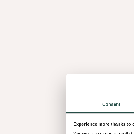
Consent
Experience more thanks to 
We aim to provide you with t