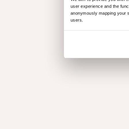
user experience and the func
anonymously mapping your sur
users.
Tip 1: vooraf mont