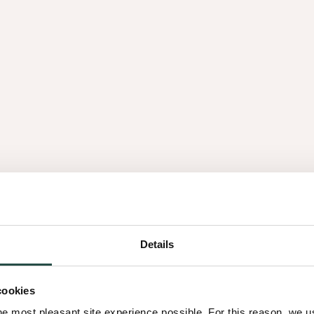
Details
cookies
he most pleasant site experience possible. For this reason, we 