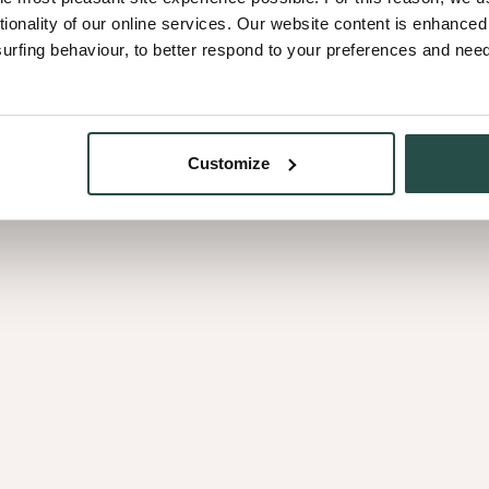
tionality of our online services. Our website content is enhance
fing behaviour, to better respond to your preferences and needs
eren
Bij bevestiging tegen de muur
snel door de balkjes vooraf i
een extra strak resultaat we
Customize
zijde precies een halve bre
over. Monteer vervolgens d
en automatisch komt je laatst
de vrijgehouden ruimte kan 
zetten op de achterliggende 
paneel zit de naad netjes ve
trouwens fixeren met lijm of