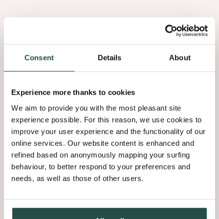
ontwerpgesprek. De textuur van het fineer verzacht de
aanwezigheid van technologie en producten, zodat de focus
op
Consent
Details
About
Een keuken die zich gedraagt als
Experience more thanks to cookies
meubelstuk
We aim to provide you with the most pleasant site
experience possible. For this reason, we use cookies to
De toonkeuken gedraagt zich meer als een zorgvuldig gemaakt
improve your user experience and the functionality of our
meubelstuk dan als een eenvoudige rij kasten. De fronten zijn
online services. Our website content is enhanced and
opgedeeld in heldere horizontale panelen, waarbij elk paneel het
refined based on anonymously mapping your surfing
ritme van de nerf versterkt.
behaviour, to better respond to your preferences and
needs, as well as those of other users.
Een multilayer Shinnoki-afwerking beschermt deze fronten tegen
microschrammen, waardoor het oppervlak rustig en egaal blijft, zelfs
in de dynamiek van een drukbezochte showroom. Geïntegreerde
greepprofielen houden het beeld zuiver, zodat het oog eerst