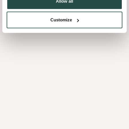
Allow all
oppervlak, tint en structuur leest, en pas daarna functie.
Een licht, steenachtig werkblad rust boven op de Cinnamon Triba-
Customize
fronten en creëert een duidelijk maar zacht contrast. De combinatie
van warm fineer en de koele, verfijnde toplaag zorgt voor balans: het
werkblad brengt helderheid, het hout voegt diepte toe.
Subtiel weggewerkte ledstrips lopen langs de wand en onder de
onderkasten. In plaats van de keuken in de spots te zetten, strijkt
het licht eroverheen. Zo komt de beweging in de nerf tot leven en
krijgt het fineer een gevoel van volume, zonder de rust van de
ruimte te verstoren.
Details die zich langzaam
prijsgeven