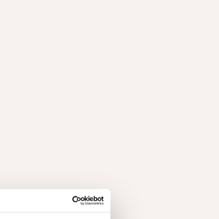
luit je aan bij onze community.
met je projectgegevens en upload foto's, wij
cteerde projecten kunnen worden vermeld op onze
 uitgelicht project in onze maandelijkse