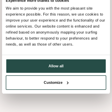
Experience more thanks to cookies
uitstekende duurzaamheid, maar het duurt langer om
te drogen.
We aim to provide you with the most pleasant site
experience possible. For this reason, we use cookies to
Vernis op waterbasis droogt sneller en heeft minder
improve your user experience and the functionality of our
geur, maar kan de nerf iets meer zichtbaar maken.
online services. Our website content is enhanced and
refined based on anonymously mapping your surfing
behaviour, to better respond to your preferences and
needs, as well as those of other users.
Aanbevolen producten
Allow all
Voor de beste bescherming tegen UV-licht op fineer, raden we
aan:
Customize
-
Sherwin Williams - ICA
(afwerking op basis van
oplosmiddelen, spuitapplicatie)
-
Sherwin Williams - OECO
(2K systeem op waterbasis,
spuitapplicatie)