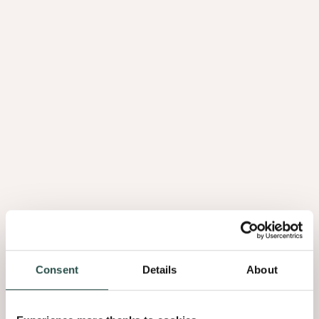
dit enkele dagen duren.
Tip: Querkus panelen zijn voorgeschuurd, maar een snelle
laatste schuurbeurt met fijne korrel maakt een groot verschil.
Het verwijdert alle lijmresten en zorgt voor een vlekkeloze
afwerking.
Pro tips voor een perfecte afwerking
Creëer de juiste omgeving: Werk in een goed geventileerde
ruimte met een gematigde luchtvochtigheid en
temperatuur. Extreme omstandigheden kunnen de droogtijd
en afwerkkwaliteit beïnvloeden.
Overwerk het oppervlak niet: Zodra een oppervlak begint te
drogen, laat het dan rusten. Herwerken kan strepen en
oneffenheden veroorzaken.
Consent
Details
About
Kies je vernis verstandig:
Vernis op oliebasis geeft een rijke kleur en een