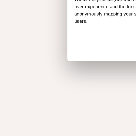
für jeden Geschma
user experience and the func
anonymously mapping your sur
users.
Slats
Slats