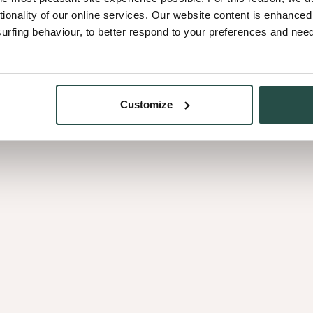
Akustikpaneelen, die sich a
ck
tionality of our online services. Our website content is enhance
integrieren lassen.
fing behaviour, to better respond to your preferences and needs
Customize
Coustics
Coustics