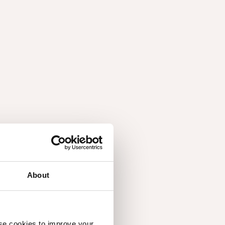
kommen was Sie
About
alette an furnierten Balken und dekorativen
use cookies to improve your