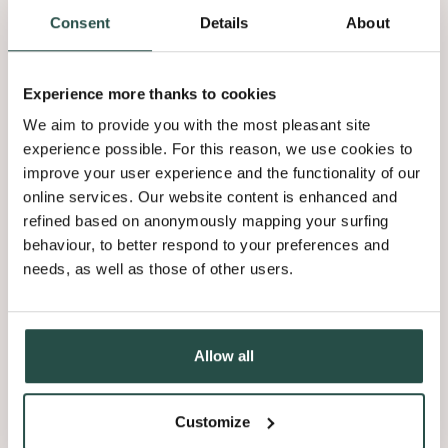
Selbstbewusstsein in jedes Interieur einfügen.
Consent
Details
About
Natur für die Generation von
Experience more thanks to cookies
morgen
We aim to provide you with the most pleasant site
Wir verwenden ausschließlich Eichenholz aus gut
experience possible. For this reason, we use cookies to
bewirtschafteten Wäldern und aus aufgearbeitetem Holz,
improve your user experience and the functionality of our
denn es ist unser Versprechen, das zu schützen, was wirklich
online services. Our website content is enhanced and
wichtig ist - jetzt und für kommende Generationen.
refined based on anonymously mapping your surfing
behaviour, to better respond to your preferences and
needs, as well as those of other users.
Finden Sie heraus
WARUM QUERKUS?
Allow all
Customize