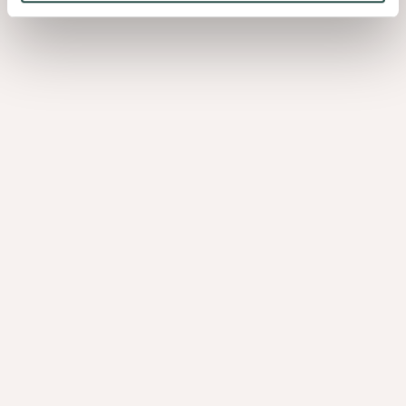
PRODUKTANGEBOT
Eine komplette Lösung für Ihr Projekt.
Querkus-Platten bestehen aus zwei Furnierschichten und
einer 18 mm dicken MDF- oder Spanplatte. Eine furnierte
Platte benötigt immer eine Unterlage, um die maximale
Stabilität der Platte zu gewährleisten.
Andere Kerne und Abmessungen sind auf Anfrage erhältlich.
Fragen Sie nach unseren PEFC (PEFC/07-32-60)- und FSC®
(FSC-C095327)zertifizierten Produkten.