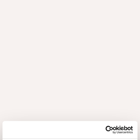
Querkus enthüllt den verborgenen Charakter der Eiche durch
Messermuster, Fugen- und Bürsttechniken. Das Ergebnis ist
ein Furnier mit authentischer Textur und Tiefe, das
gewöhnliche Räume in außergewöhnliche Umgebungen
verwandelt.
Natürliche Harmonie
Ein Gleichgewicht zwischen der natürlichen Schönheit der
Eiche und modernem Design - eine Kombination aus Eleganz
und beständigen, hochwertigen Oberflächen.
Erdtöne mit Haltung
Inspiriert von den erdenden Elementen der Natur bieten sie
zeitlose Farben, die sich mit Leichtigkeit und