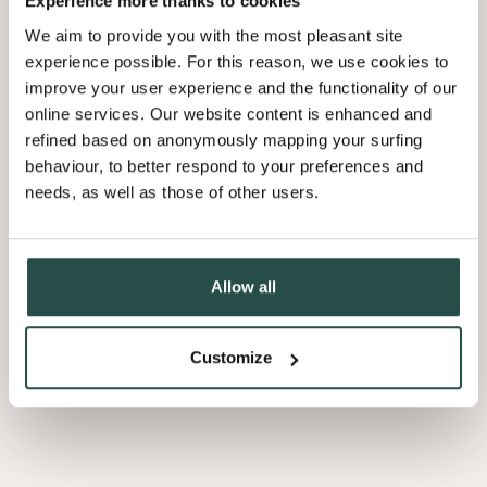
Experience more thanks to cookies
We aim to provide you with the most pleasant site
experience possible. For this reason, we use cookies to
improve your user experience and the functionality of our
online services. Our website content is enhanced and
refined based on anonymously mapping your surfing
behaviour, to better respond to your preferences and
needs, as well as those of other users.
Licht en donker
Allow all
De vorm van de auto’s is zowat het enige dat bij MR Group de
Customize
strakke lijnen in het interieur doorbreekt, naast de ronde UFO-
achtige verlichting. Overal zie je vooral rechte lijnen, van de
grote glaspartijen tot de lijnen in de houten wand. Die is door
De Laere Decor uitgevoerd in een heel lichte fineertint:
Shinnoki Ivory Oak
. De heldere kleur biedt een mooi