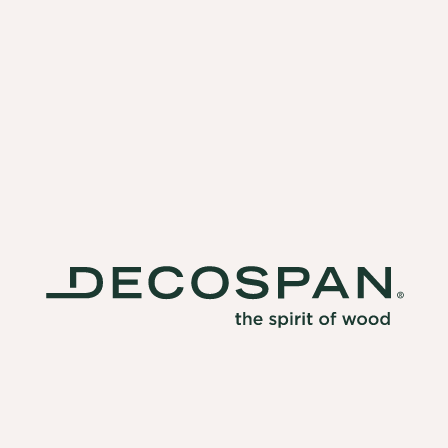
PROJECT
MARSEILLE, FRANKRIJK
RESIDENTIEEL
MYRIAM BURNAZ
Een moderne open keuken vol
karakter, dankzij Querkus
PROJECT
LUXEMBOURG
RESIDENTIEEL
CBR ARCHITECTE
Vintage badkamer met Querkus
eikenfineer
PROJECT
UZÈS
RETAIL
Kasten op maat voor brillenwinkel met
Querkus Natura Vivace