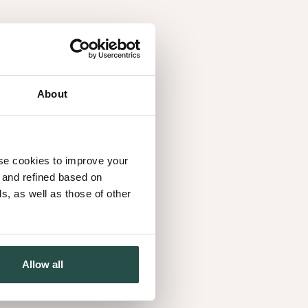
About
use cookies to improve your
d and refined based on
, as well as those of other
Allow all