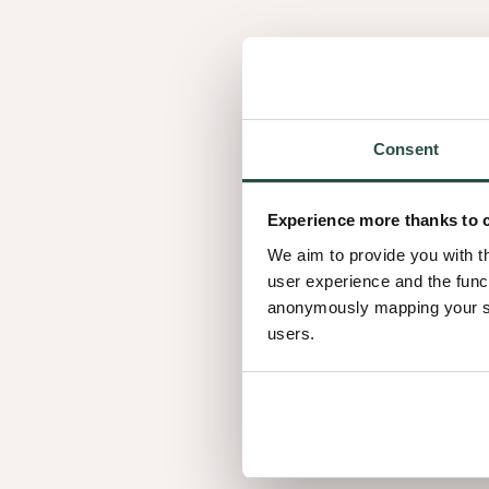
Washed Stones
Pure Naturals
Warm Suede
Consent
Raw Earth
Experience more thanks to 
Sultry Browns
We aim to provide you with t
user experience and the func
Luscious Blacks
anonymously mapping your sur
users.
Ontdek de
volledige
collectie