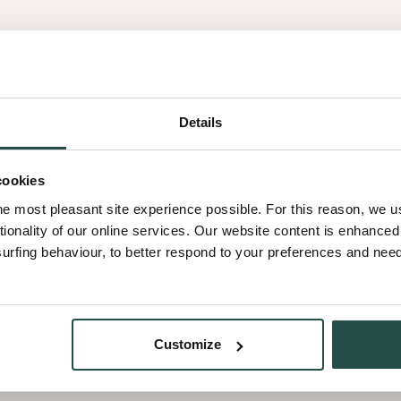
Natural Oak
Oak
Frozen
Frozen Walnut
Walnut
Manhattan
Manhattan Oak
Oak
Details
Desert
Desert Oak
Oak
Sahara
cookies
Sahara Oak
Oak
he most pleasant site experience possible. For this reason, we 
Terra
tionality of our online services. Our website content is enhance
Terra Sapele
Sapele
fing behaviour, to better respond to your preferences and needs
Cinnamon
Cinnamon Triba
Triba
Smoked
Smoked Walnut
Walnut
Customize
Pure
Pure Walnut
Walnut