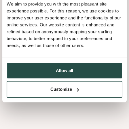
Ga zelf aan de slag en leg je eigen parket of leer bij over de
We aim to provide you with the most pleasant site
werking van onze machines.
experience possible. For this reason, we use cookies to
improve your user experience and the functionality of our
Bezoek ook onze nieuwe showroom! Een dag vol beleving
online services. Our website content is enhanced and
en inspiratie, voor iedereen.
refined based on anonymously mapping your surfing
Maak bovendien kans om een Parky-vloer ter waarde van
behaviour, to better respond to your preferences and
€1000 te winnen!
needs, as well as those of other users.
Kom op zondag 5 oktober langs bij Decospan:
Lageweg 33 - 8930 Menen
Allow all
Parkeren kan in de Industrielaan of op de extra voorziene
parkings
(Dranken Bayart, Hofkip, Forena, Dekeyzer Keukens,
Customize
Lagoa)
In samenwerking met Voka Open Bedrijvendag