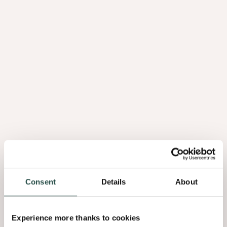
maar we zijn vooral een familie van trotse 'Decospanners' met
een passie voor alles wat groeit en bloeit. De Open
Bedrijvendag is meer dan een dag vol vakmanschap,
duurzaamheid en innovatie.
Dit is de kans om te zien hoe wij bij Decospan met passie en
trots de liefde voor fineerhout combineren met de technologie
van morgen. De unieke Decospan-cultuur en inzet wordt
ongetwijfeld voelbaar, en wie weet word je wel geprikkeld om
bij ons aan de slag te gaan?
Mis deze unieke kans niet en kom op zondag 5 oktober 2025
langs!
Volg alle updates via
LinkedIn
of
Instagram
.
Consent
Details
About
Praktische informatie:
Experience more thanks to cookies