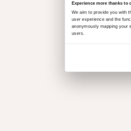
Experience more thanks to 
We aim to provide you with t
user experience and the func
BLOG
Les 10 types de bois les plus
anonymously mapping your sur
populaires
users.