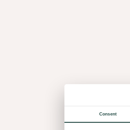
BLOG
La puissance du mix: la réponse de
Decospan pour un aspect bois
cohérent
BLOG
4 choses à savoir sur l'ipé ou noyer du
Brézil, naturellement résistant
BLOG
Decospan Un regard naturel
Consent