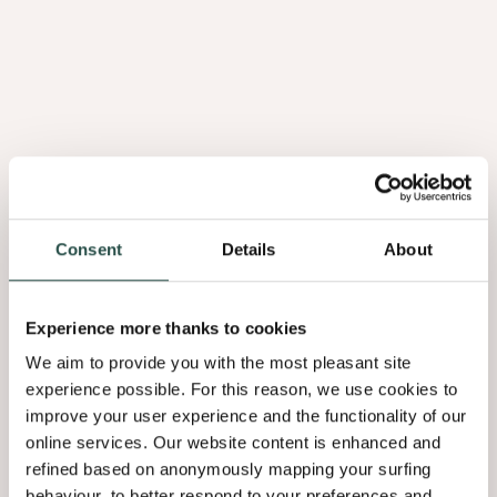
rusticité avec Querkus
avec placage Shinnoki et
Querkus
PROJECT
PROJECT
ANVERS
OFFICE
LUXEMBOURG
RÉSIDENTIEL
VALERIE VAN HOVE
CBR ARCHITECTE
Des murs et une
Salle de bain vintage
bibliothèque en placage
avec placage en chêne
noir de Querkus dans la
Querkus
maison d’édition
Pelckmans
Consent
Details
About
PROJECT
PROJECT
ANVERS
HOSPITALITÉ
AUCKLAND
Experience more thanks to cookies
AIDARCHITECTEN
COMMERCE DE DÉTAIL
PRAXIS
We aim to provide you with the most pleasant site
Querkus et
Un surf shop qui
experience possible. For this reason, we use cookies to
Woodcoustics
ressemble à un cocon en
transforment ce centre
bois avec Querkus
improve your user experience and the functionality of our
de bien-être en un
Vivace
online services. Our website content is enhanced and
refuge paisible
refined based on anonymously mapping your surfing
behaviour, to better respond to your preferences and