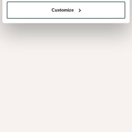
transmettons cette préférence à chaque personne au sein de
l’entreprise et autour. En tant qu’entreprise de style de vie
Customize
orientée vers le marché, nous réfléchissons avec tous nos
partenaires et clients pour proposer des solutions globales.
Nous faisons le rêve que chacun puisse facilement intégrer ce
produit noble dans son environnement quotidien.
Pictures
section