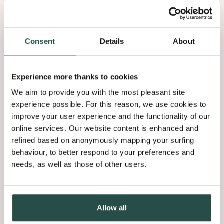
Consent
Details
About
Experience more thanks to cookies
We aim to provide you with the most pleasant site
experience possible. For this reason, we use cookies to
improve your user experience and the functionality of our
online services. Our website content is enhanced and
refined based on anonymously mapping your surfing
behaviour, to better respond to your preferences and
needs, as well as those of other users.
La passion du bois
En tant que véritable artisan, nous partageons la même
Allow all
passion avec tous les collègues, à savoir celle du bois. Nous